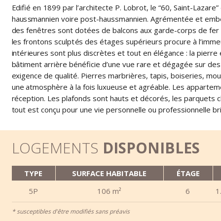
Edifié en 1899 par l’architecte P. Lobrot, le “60, Saint-Lazar
haussmannien voire post-haussmannien. Agrémentée et embellie 
des fenêtres sont dotées de balcons aux garde-corps de fer 
les frontons sculptés des étages supérieurs procure à l’immeu
intérieures sont plus discrètes et tout en élégance : la pierr
bâtiment arrière bénéficie d’une vue rare et dégagée sur des
exigence de qualité. Pierres marbrières, tapis, boiseries, moul
une atmosphère à la fois luxueuse et agréable. Les appartem
réception. Les plafonds sont hauts et décorés, les parquets c
tout est conçu pour une vie personnelle ou professionnelle bri
LOGEMENTS
DISPONIBLES
TYPE
SURFACE HABITABLE
ÉTAGE
5P
106 m²
6
1
* susceptibles d'être modifiés sans préavis